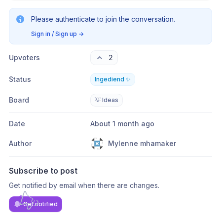
Please authenticate to join the conversation.
Sign in / Sign up
→
Upvoters
2
Status
Ingediend ✨
Board
💡 Ideas
Date
About 1 month ago
Author
Mylenne mhamaker
Subscribe to post
Get notified by email when there are changes.
Get notified