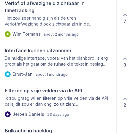
deze geplande collectie kopieer, maar dit heeft als
Verlof of afwezigheid zichtbaar in 
nadeel dat ik mijn label filter kwijt raak doordat ik
timetracking
templates niet standaard zichtbaar wil hebben.
Het zou zeer handig zijn als de uren
7
verlof/afwezigheid ook zichtbaar zijn in de
timetracking pagina. En extra indicatie gerapporteerde
Wim Tormans
about 2 months ago
uren + vakantie/afwezigheid uren per week/maand
zou alles ook duidelijker maken.
Interface kunnen uitzoomen
De huidige interface, vooral van het planbord, is erg
groot als het gaat om de ruimte die tekst in beslag
3
neemt. Nu kan ik natuurlijk via de browser uitzoomen,
Ernst-Jan
about 1 month ago
maar dit maakt tekst snel onscherp en schaalt alles
mee. Daarom zou ik graag zien dat jullie officieel het
planbord interface schaalbaar maken met een uitzoom
Filteren op vrije velden via de API
(en inzoom) knop.
Ik zou graag willen filteren op vrije velden via de API
calls; dit zou er dan ong. zo uit zien:
2
/collection/{collectionId}/card?
Jeroen Daniels
23 days ago
filter=custom_fields.Test:eq:'123'
Bulkactie in backlog