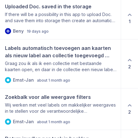
aangemaakt. Kan er een pop-up komen (of de optie
Uploaded Doc. saved in the storage
om dit in te schakelen) wanneer een kaart naar een
If there will be a possibility in this app to upload Doc.
andere dag wordt gesleept dat waarop deze was
and save them into storage then create an automatic
1
aangemaakt? Dit om dus fouten te voorkomen.
feature to place them accordingly to the Order
Beny
19 days ago
Number which will be created in the backlog will be
great (for example the app take the order article from
ERP system …with a article number ….the same article
Labels automatisch toevoegen aan kaarten 
number to be on the uploaded doc. itself than
als nieuw label aan collectie toegevoegd 
automatic place the working list article doc. on the
wordt
Graag zou ik als ik een collectie met bestaande
order article) can it be possible ?
2
kaarten open, en daar in de collectie een nieuw label
toevoeg graag zien dat dit label ook aan alle kaarten
Ernst-Jan
about 1 month ago
toegevoegd wordt
Zoekbalk voor alle weergave filters
Wij werken met veel labels om makkelijker weergaves
in te stellen voor de verantwoordelijke
2
werkvoorbereider/uitvoerder van een project.
Ernst-Jan
about 1 month ago
Hierdoor is onze lijst met labels erg lang en moet je
door de lijst scrollen om de juiste persoon te vinden.
Dit zou potentieel ook voor kunnen komen bij fasen of