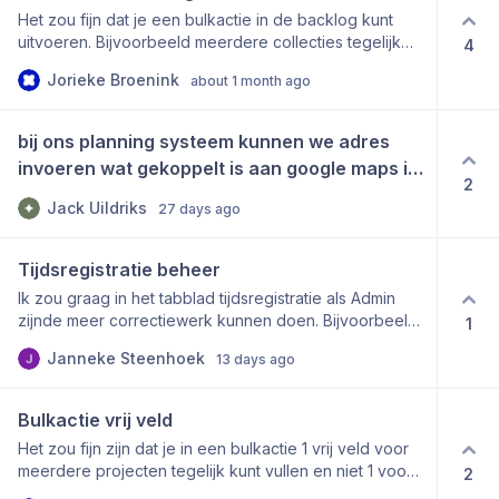
Het zou fijn dat je een bulkactie in de backlog kunt
uitvoeren. Bijvoorbeeld meerdere collecties tegelijk
4
voorzien van een label.
Jorieke Broenink
about 1 month ago
bij ons planning systeem kunnen we adres 
invoeren wat gekoppelt is aan google maps is 
2
het mischien mogelijk op 1 kaartje meerdere 
Jack Uildriks
27 days ago
adressen in te voeren
Tijdsregistratie beheer
Ik zou graag in het tabblad tijdsregistratie als Admin
zijnde meer correctiewerk kunnen doen. Bijvoorbeeld
1
het aanpassen van een datum van een klokregel, en
Janneke Steenhoek
13 days ago
een regel volledig kunnen verwijderen. Nu kan ik hem
enkel terugzetten naar 1 minuut.
Bulkactie vrij veld
Het zou fijn zijn dat je in een bulkactie 1 vrij veld voor
meerdere projecten tegelijk kunt vullen en niet 1 voor 1
2
vullen. Dit scheelt veel tijd. Je kunt nu alleen status,