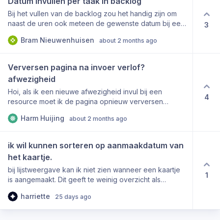
Datum invullen per taak in backlog
statussen, dus daarom het verzoek: Zou het mogelijk
Bij het vullen van de backlog zou het handig zijn om
zijn dat elke filter optie een zoekbalk krijgt?
naast de uren ook meteen de gewenste datum bij een
3
activiteit toe te kunnen voegen.
Bram Nieuwenhuisen
about 2 months ago
Verversen pagina na invoer verlof?
afwezigheid
Hoi, als ik een nieuwe afwezigheid invul bij een
4
resource moet ik de pagina opnieuw verversen
voordat hij in het lijstje zichtbaar wordt.. goed idee om
Harm Huijing
about 2 months ago
pagina automatisch te vernieuwen???
ik wil kunnen sorteren op aanmaakdatum van 
het kaartje.
bij lijstweergave kan ik niet zien wanneer een kaartje
1
is aangemaakt. Dit geeft te weinig overzicht als
mensen geen datums vullen. Kan dit veld zichtbaar
harriette
25 days ago
worden gemaakt zodat je er op kunt sorteren