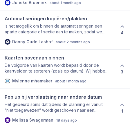
Jorieke Broenink
about 1 month ago
label, resource in bulkactie veranderen.
Automatiseringen kopiëren/plakken
Is het mogelijk om binnen de automatiseringen een
aparte categorie of sectie aan te maken, zodat we
4
automatiseringen voor verschillende activiteiten in
Danny Oude Lashof
about 2 months ago
combinatie met checklists en kaarten niet telkens
opnieuw hoeven in te richten? Het zou ideaal zijn als
we een bestaande automatisering eenvoudig kunnen
Kaarten bovenaan pinnen
kopiëren en plakken, waarna alleen het label en de
De volgorde van kaarten wordt bepaald door de
activiteit nog aangepast hoeven te worden. Hierdoor
kaartvelden te sorteren (zoals op datum). Wij hebben
3
kunnen we sneller en efficiënter nieuwe
binnen elke Fase vaak 1 specifieke kaart die we
automatiseringen aanmaken.
Mylenne mhamaker
about 1 month ago
bovenaan willen zien ongeacht de datum of ander
sorteerveld. Een pinoptie zou uitkomst bieden.
Pop up bij verplaatsing naar andere datum
Het gebeurd soms dat tijdens de planning er vanuit
“niet toegewezen” wordt geschoven naar een
1
medewerker, maar dat er daarbij per ongeluk naar een
Melissa Swagerman
18 days ago
andere datum wordt geschoven. Bijvoorbeeld een
dag vóór, of een dag ná de datum waarop deze stond