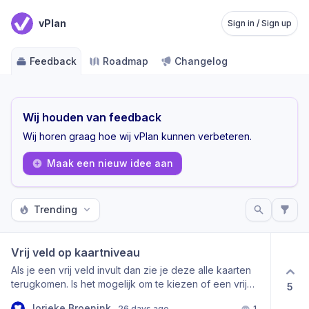
vPlan
Sign in / Sign up
Feedback
Roadmap
Changelog
Wij houden van feedback
Wij horen graag hoe wij vPlan kunnen verbeteren.
Maak een nieuw idee aan
Trending
Vrij veld op kaartniveau
Als je een vrij veld invult dan zie je deze alle kaarten
terugkomen. Is het mogelijk om te kiezen of een vrij
5
veld voor een kaart wel of niet geldt. Dus per kaart
Jorieke Broenink
26 days ago
1